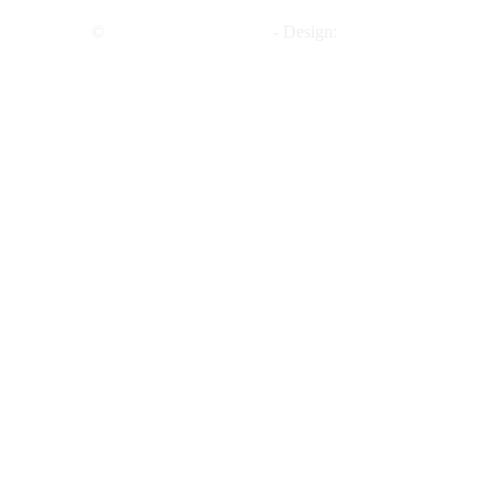
©
Rifugio Tribulaunhütte
- Design:
Werbgeagentur Suedti