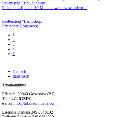
Italienische Tribulaunhütte.
Es lohnt sich, noch 10 Minuten weiterzuwandern…
Klettersteig “Lampskopf”
Pflerscher Höhenweg
1
2
3
4
5
Deutsch
Italienisch
Tribulaunhütte
Pflersch, 39040 Gossenass (BZ)
Tel. 0472 632470
e-mail
info@tribulaunhuette.com
Eisendle Daniela 349 0548132
Ballerini Fabrizio 349 0864939